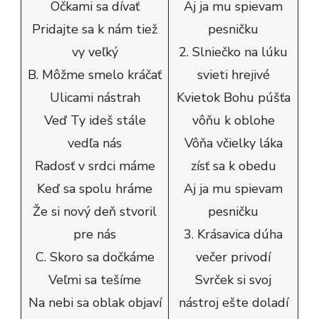
Očkami sa dívať
Aj ja mu spievam
Pridajte sa k nám tiež
pesničku
vy veľký
2. Slniečko na lúku
B. Môžme smelo kráčať
svieti hrejivé
Ulicami nástrah
Kvietok Bohu púšťa
Veď Ty ideš stále
vôňu k oblohe
vedľa nás
Vôňa včielky láka
Radosť v srdci máme
zísť sa k obedu
Keď sa spolu hráme
Aj ja mu spievam
Že si nový deň stvoril
pesničku
pre nás
3. Krásavica dúha
C. Skoro sa dočkáme
večer privodí
Veľmi sa tešíme
Svrček si svoj
Na nebi sa oblak objaví
nástroj ešte doladí