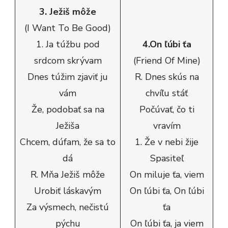
3. Ježiš môže
(I Want To Be Good)
1. Ja túžbu pod
4.On ľúbi ťa
srdcom skrývam
(Friend Of Mine)
Dnes túžim zjaviť ju
R. Dnes skús na
vám
chvíľu stáť
Že, podobať sa na
Počúvať, čo ti
Ježiša
vravím
Chcem, dúfam, že sa to
1. Že v nebi žije
dá
Spasiteľ
R. Mňa Ježiš môže
On miluje ťa, viem
Urobiť láskavým
On ľúbi ťa, On ľúbi
Za výsmech, nečistú
ťa
pýchu
On ľúbi ťa, ja viem