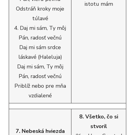
istotu mám
Odstráň kroky moje
túlavé
4. Daj mi sám, Ty môj
Pán, radosť večnú
Daj mi sám srdce
láskavé (Haleluja)
Daj mi sám, Ty môj
Pán, radosť večnú
Priblíž nebo pre mňa
vzdialené
8. Všetko, čo si
stvoril
7. Nebeská hviezda