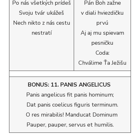
Po nás všetkých prídeš
Pán Boh zažne
Svoju tvár ukážeš
v diali hviezdičku
Nech nikto z nás cestu
prvú
nestratí
Aj aj mu spievam
pesničku
Coda:
Chválime Ťa Ježišu
BONUS: 11. PANIS ANGELICUS
Panis angelicus fit panis hominum;
Dat panis coelicus figuris terminum.
O res mirabilis! Manducat Dominum
Pauper, pauper, servus et humilis.