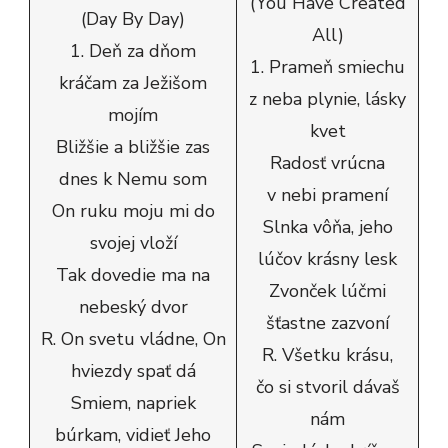
(You Have Created
(Day By Day)
All)
1. Deň za dňom
1. Prameň smiechu
kráčam za Ježišom
z neba plynie, lásky
mojím
kvet
Bližšie a bližšie zas
Radosť vrúcna
dnes k Nemu som
v nebi pramení
On ruku moju mi do
Slnka vôňa, jeho
svojej vloží
lúčov krásny lesk
Tak dovedie ma na
Zvonček lúčmi
nebeský dvor
šťastne zazvoní
R. On svetu vládne, On
R. Všetku krásu,
hviezdy spať dá
čo si stvoril dávaš
Smiem, napriek
nám
búrkam, vidieť Jeho