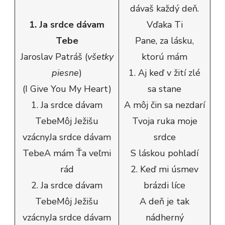
dávaš každý deň.
1. Ja srdce dávam
Vďaka Ti
Tebe
Pane, za lásku,
Jaroslav Patráš (
všetky
ktorú mám
piesne
)
1. Aj keď v žití zlé
(I Give You My Heart)
sa stane
1. Ja srdce dávam
A môj čin sa nezdarí
TebeMôj Ježišu
Tvoja ruka moje
vzácnyJa srdce dávam
srdce
TebeA mám Ťa veľmi
S láskou pohladí
rád
2. Keď mi úsmev
2. Ja srdce dávam
brázdi líce
TebeMôj Ježišu
A deň je tak
vzácnyJa srdce dávam
nádherný