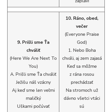
zaplaví
10. Ráno, obed,
večer
(Everyone Praise
9. Prišli sme Ťa
God)
chváliť
1. Nebo Boha
(Here We Are Next To
chváli, aj zem zajasá
You)
Keď sa môžme
A. Prišli sme Ťa chváliť
z rána rosou
Ježišu náš vzácny
prechádzať
Aj keď sme len veľmi
Na stromoch už
maličký
dávno všetci vtáci
Uškami počúvať
sú