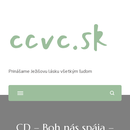
ccvc.sk
Prinášame Ježišovu lásku všetkým ľuďom
CD – Boh nás spája –