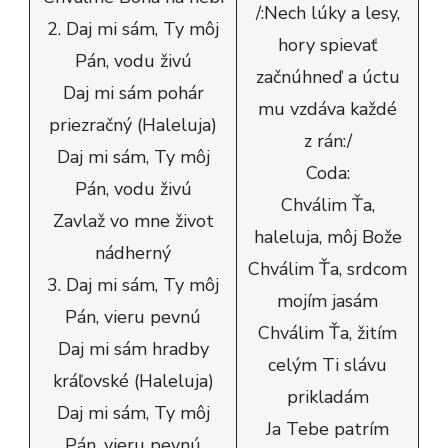
/:Nech lúky a lesy,
2. Daj mi sám, Ty môj
hory spievať
Pán, vodu živú
začnúhneď a úctu
Daj mi sám pohár
mu vzdáva každé
priezračný (Haleluja)
z rán:/
Daj mi sám, Ty môj
Coda:
Pán, vodu živú
Chválim Ťa,
Zavlaž vo mne život
haleluja, môj Bože
nádherný
Chválim Ťa, srdcom
3. Daj mi sám, Ty môj
mojím jasám
Pán, vieru pevnú
Chválim Ťa, žitím
Daj mi sám hradby
celým Ti slávu
kráľovské (Haleluja)
prikladám
Daj mi sám, Ty môj
Ja Tebe patrím
Pán, vieru pevnú