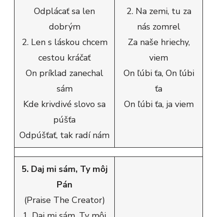
Odplácať sa len
2. Na zemi, tu za
dobrým
nás zomrel
2. Len s láskou chcem
Za naše hriechy,
cestou kráčať
viem
On príklad zanechal
On ľúbi ťa, On ľúbi
sám
ťa
Kde krivdivé slovo sa
On ľúbi ťa, ja viem
púšťa
Odpúšťať, tak radí nám
5. Daj mi sám, Ty môj
Pán
(Praise The Creator)
1. Daj mi sám, Ty môj