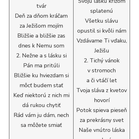
Svoju lásku krížom
tvár
splatenú
Deň za dňom kráčam
Všetku slávu
za Ježišom mojím
opustil si kvôli nám
Bližšie a bližšie zas
Vzdávame Ti vďaku,
dnes k Nemu som
Ježišu
2. Nežne a s lásku si
2. Tichý vánok
Pán ma pritúli
v stromoch
Bližšie ku hviezdam si
a či vtáčí let
môcť budem stať
Tvoja sláva z kvetov
Keď niektorú z nich mi
hovorí
dá rukou chytiť
Potok spieva pieseň
Rád vám ju dám, nech
za prekrásny svet
sa môžete smiať
Naše vnútro láska