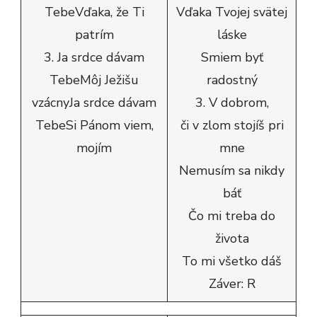
TebeVďaka, že Ti
Vďaka Tvojej svätej
patrím
láske
3. Ja srdce dávam
Smiem byť
TebeMôj Ježišu
radostný
vzácnyJa srdce dávam
3. V dobrom,
TebeSi Pánom viem,
či v zlom stojíš pri
mojím
mne
Nemusím sa nikdy
báť
Čo mi treba do
života
To mi všetko dáš
Záver: R