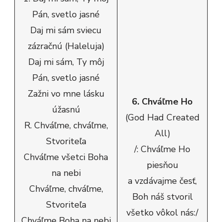
Pán, svetlo jasné
Daj mi sám sviecu
zázračnú (Haleluja)
Daj mi sám, Ty môj
Pán, svetlo jasné
Zažni vo mne lásku
6. Chváľme Ho
úžasnú
(God Had Created
R. Chváľme, chváľme,
All)
Stvoriteľa
/: Chváľme Ho
Chváľme všetci Boha
piesňou
na nebi
a vzdávajme česť,
Chváľme, chváľme,
Boh náš stvoril
Stvoriteľa
všetko vôkol nás:/
Chváľme Boha na nebi