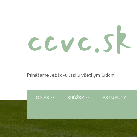
ccvc.sk
Prinášame Ježišovu lásku všetkým ľuďom
O NÁS
KRÚŽKY
AKTUALITY