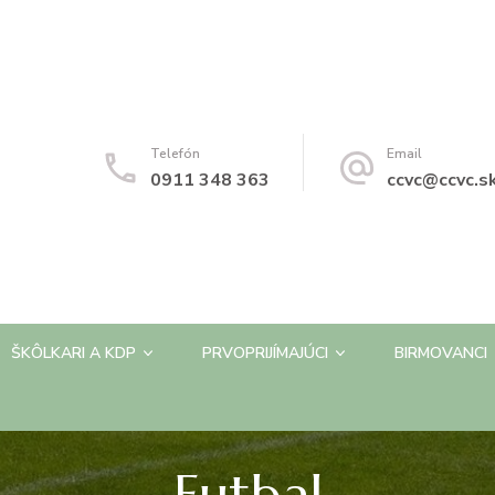
Telefón
Email
0911 348 363
ccvc@ccvc.s
ŠKÔLKARI A KDP
PRVOPRIJÍMAJÚCI
BIRMOVANCI