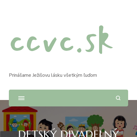
ccvc.sk
Prinášame Ježišovu lásku všetkým ľuďom
DETSKÝ DIVADELNÝ