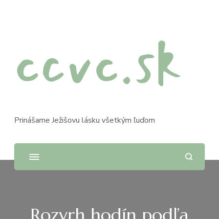
ccvc.sk
Prinášame Ježišovu lásku všetkým ľuďom
Rozvrh hodín podľa