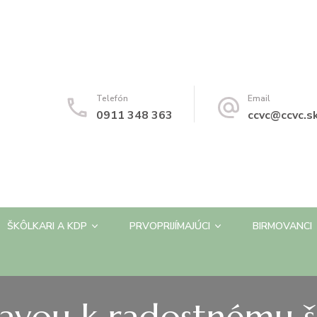
Telefón
Email
0911 348 363
ccvc@ccvc.s
ŠKÔLKARI A KDP
PRVOPRIJÍMAJÚCI
BIRMOVANCI