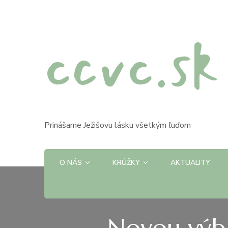
ccvc.sk
Prinášame Ježišovu lásku všetkým ľuďom
O NÁS
KRÚŽKY
AKTUALITY