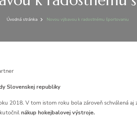
avou k radostnému š
Úvodná stránka
Novou výbavou k radostnému športovaniu
artner
dy Slovenskej republiky
ku 2018. V tom istom roku bola zároveň schválená aj z
kutočnil
nákup hokejbalovej výstroje.