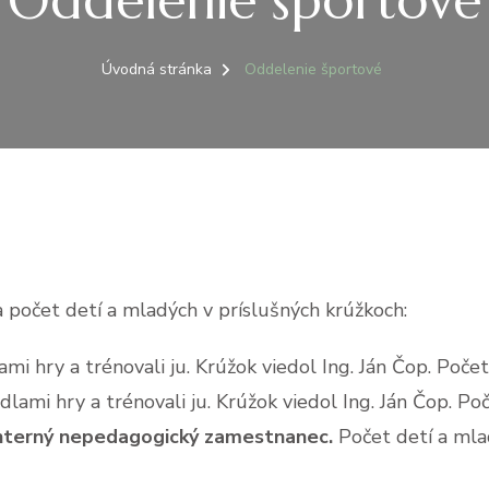
Oddelenie športové
Úvodná stránka
Oddelenie športové
a počet detí a mladých v príslušných krúžkoch:
ami hry a trénovali ju. Krúžok viedol Ing. Ján Čop. Poče
dlami hry a trénovali ju. Krúžok viedol Ing. Ján Čop. Po
interný nepedagogický zamestnanec.
Počet detí a mla