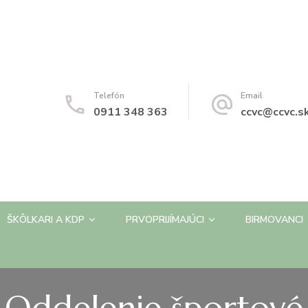
Telefón
Email
0911 348 363
ccvc@ccvc.s
ŠKÔLKARI A KDP
PRVOPRIJÍMAJÚCI
BIRMOVANCI