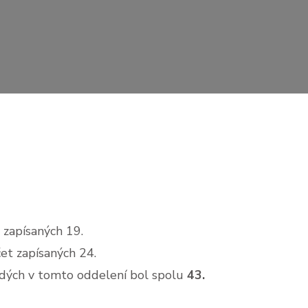
t zapísaných 19.
čet zapísaných 24.
dých v tomto oddelení bol spolu
43.