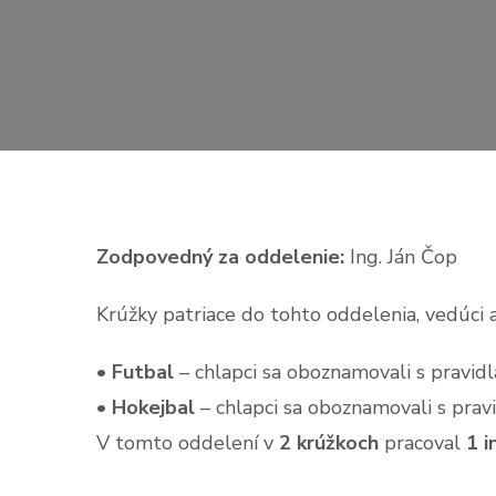
Zodpovedný za oddelenie:
Ing. Ján Čop
Krúžky patriace do tohto oddelenia, vedúci 
•
Futbal
– chlapci sa oboznamovali s pravidl
•
Hokejbal
– chlapci sa oboznamovali s pravi
V tomto oddelení v
2 krúžkoch
pracoval
1 