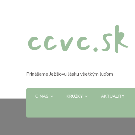
ccvc.sk
Prinášame Ježišovu lásku všetkým ľuďom
O NÁS
KRÚŽKY
AKTUALITY