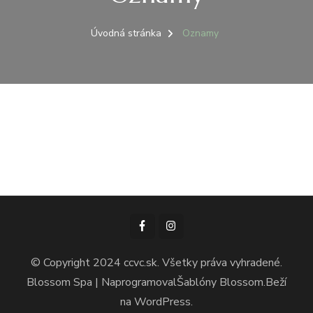
Úvodná stránka
Oznamy
© Copyright 2024 ccvc.sk. Všetky práva vyhradené.
Blossom Spa | Naprogramoval
Šablóny Blossom
.Beží
na
WordPress
.