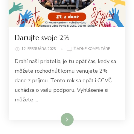
Darujte svoje 2%
NA
12. FEBRUÁRA 2025
ŽIADNE KOMENTÁRE
DARUJTE
Drahí naši priatelia, je tu opäť čas, kedy sa
SVOJE
2%
môžete rozhodnúť komu venujete 2%
dane z príjmu. Tento rok sa opäť i CCVČ
uchádza o vašu podporu. Vyhlásenie si
môžete …
Čítať viac