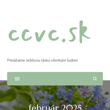
ccvc.sk
Prinášame Ježišovu lásku všetkým ľuďom
február 2025