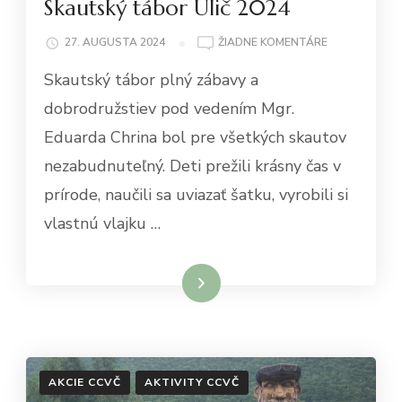
Skautský tábor Ulič 2024
NA
27. AUGUSTA 2024
ŽIADNE KOMENTÁRE
SKAUTSKÝ
Skautský tábor plný zábavy a
TÁBOR
ULIČ
dobrodružstiev pod vedením Mgr.
2024
Eduarda Chrina bol pre všetkých skautov
nezabudnuteľný. Deti prežili krásny čas v
prírode, naučili sa uviazať šatku, vyrobili si
vlastnú vlajku …
Čítať viac
AKCIE CCVČ
AKTIVITY CCVČ