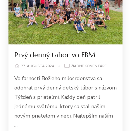
Prvý denný tábor vo FBM
NA
27. AUGUSTA 2024
ŽIADNE KOMENTÁRE
PRVÝ
Vo farnosti Božieho milosrdenstva sa
DENNÝ
TÁBOR
odohral prvý denný detský tábor s názvom
VO
Týždeň s priateľmi. Každý deň patril
FBM
jednému svätému, ktorý sa stal našim
novým priateľom v nebi. Najlepším naším
…