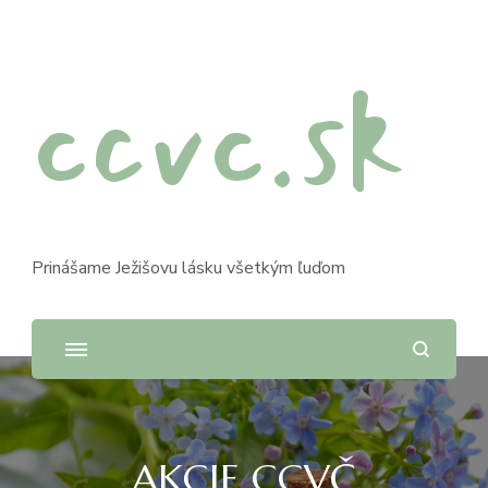
ccvc.sk
Prinášame Ježišovu lásku všetkým ľuďom
AKCIE CCVČ