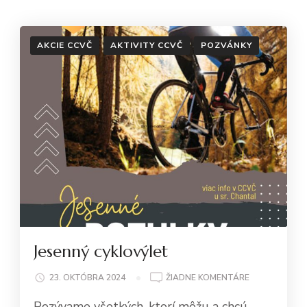
AKCIE CCVČ
AKTIVITY CCVČ
POZVÁNKY
Jesenný cyklovýlet
NA
23. OKTÓBRA 2024
ŽIADNE KOMENTÁRE
JESENNÝ
Pozývame všetkých, ktorí môžu a chcú
CYKLOVÝLET