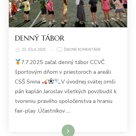
DENNÝ TÁBOR
NA
23. JÚLA 2025
ŽIADNE KOMENTÁRE
DENNÝ
7.7.2025 začal denný tábor CCVČ
TÁBOR
športovým dňom v priestoroch a areáli
CSŠ Snina
.V úvodnej svätej omši
pán kaplán Jaroslav všetkých povzbudil k
tvoreniu pravého spoločenstva a hraniu
fair-play .Účastníkov …
Čítať viac