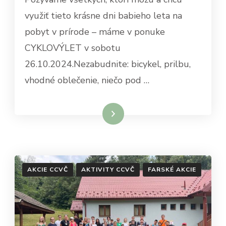
využiť tieto krásne dni babieho leta na
pobyt v prírode – máme v ponuke
CYKLOVÝLET v sobotu
26.10.2024.Nezabudnite: bicykel, prilbu,
vhodné oblečenie, niečo pod …
Čítať viac
AKCIE CCVČ
AKTIVITY CCVČ
FARSKÉ AKCIE