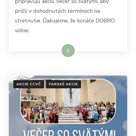
pripravujú akciu Večer so svätými, aby
prišli v dohodnutých termínoch na
stretnutie. Ďakujeme, že konáte DOBRO
voľne.
Čítať viac
AKCIE CCVČ
FARSKÉ AKCIE