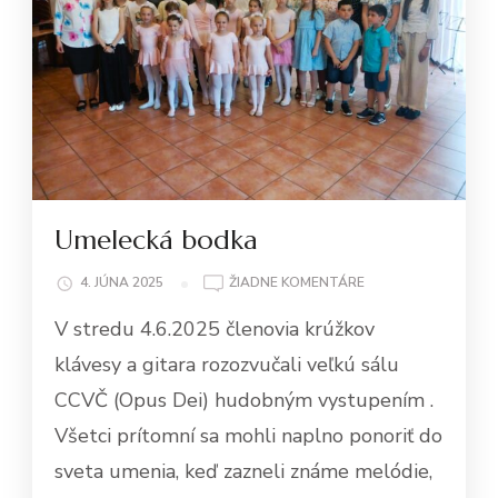
Umelecká bodka
NA
4. JÚNA 2025
ŽIADNE KOMENTÁRE
UMELECKÁ
V stredu 4.6.2025 členovia krúžkov
BODKA
klávesy a gitara rozozvučali veľkú sálu
CCVČ (Opus Dei) hudobným vystupením .
Všetci prítomní sa mohli naplno ponoriť do
sveta umenia, keď zazneli známe melódie,