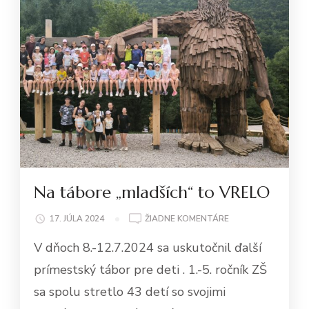
Na tábore „mladších“ to VRELO
NA
17. JÚLA 2024
ŽIADNE KOMENTÁRE
NA
V dňoch 8.-12.7.2024 sa uskutočnil ďalší
TÁBORE
„MLADŠÍCH“
prímestský tábor pre deti . 1.-5. ročník ZŠ
TO
sa spolu stretlo 43 detí so svojimi
VRELO