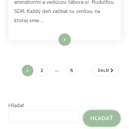
animátormi a vedúcou tábora sr. Rudolfou,
SDR. Každý deň začínal sv. omšou, na
ktorej sme …
Čítať viac
Stránkovanie
…
STRÁNKA
STRÁNKA
STRÁNKA
1
2
5
ĎALŠÍ
príspevkov
Hľadať
HĽADAŤ