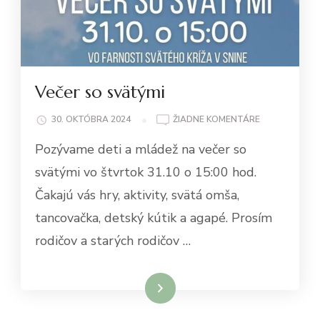
Večer so svätými
NA
30. OKTÓBRA 2024
ŽIADNE KOMENTÁRE
VEČER
Pozývame deti a mládež na večer so
SO
SVÄTÝMI
svätými vo štvrtok 31.10 o 15:00 hod.
Čakajú vás hry, aktivity, svätá omša,
tancovačka, detský kútik a agapé. Prosím
rodičov a starých rodičov …
Čítať viac