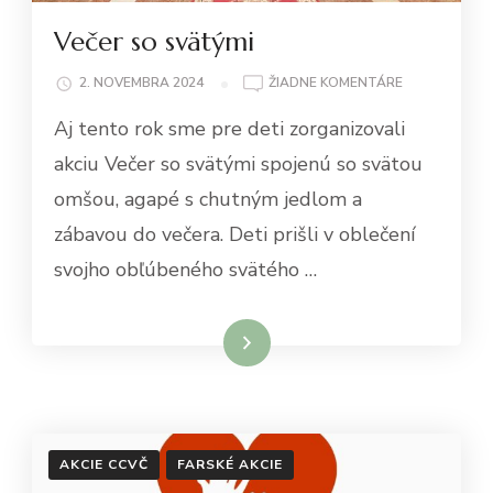
Večer so svätými
NA
2. NOVEMBRA 2024
ŽIADNE KOMENTÁRE
VEČER
Aj tento rok sme pre deti zorganizovali
SO
SVÄTÝMI
akciu Večer so svätými spojenú so svätou
omšou, agapé s chutným jedlom a
zábavou do večera. Deti prišli v oblečení
svojho obľúbeného svätého …
Čítať viac
AKCIE CCVČ
FARSKÉ AKCIE