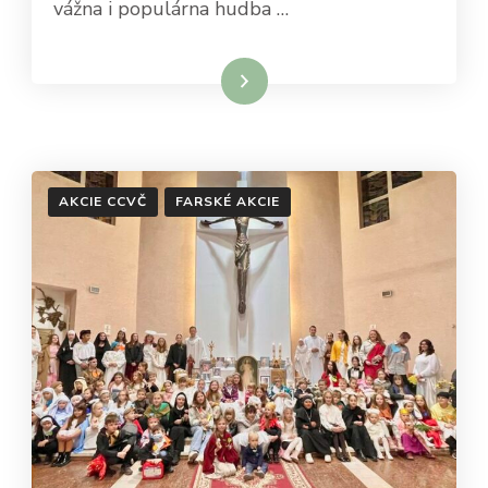
vážna i populárna hudba …
Čítať viac
AKCIE CCVČ
FARSKÉ AKCIE