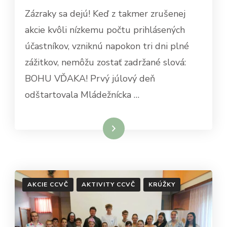
MLÁDEŽNÍCKA
Zázraky sa dejú! Keď z takmer zrušenej
3DŇOVKA
akcie kvôli nízkemu počtu prihlásených
účastníkov, vzniknú napokon tri dni plné
zážitkov, nemôžu zostať zadržané slová:
BOHU VĎAKA! Prvý júlový deň
odštartovala Mládežnícka …
Čítať viac
AKCIE CCVČ
AKTIVITY CCVČ
KRÚŽKY