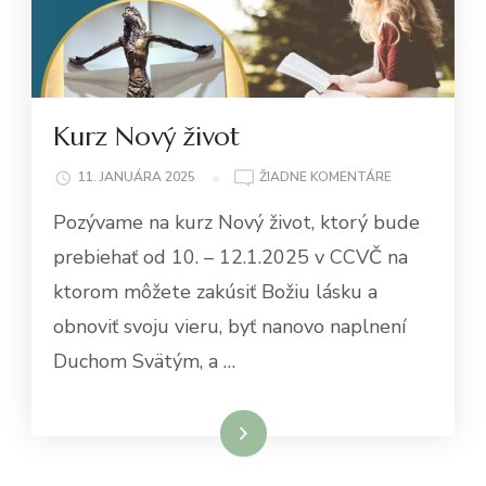
Kurz Nový život
NA
11. JANUÁRA 2025
ŽIADNE KOMENTÁRE
KURZ
Pozývame na kurz Nový život, ktorý bude
NOVÝ
ŽIVOT
prebiehať od 10. – 12.1.2025 v CCVČ na
ktorom môžete zakúsiť Božiu lásku a
obnoviť svoju vieru, byť nanovo naplnení
Duchom Svätým, a …
Čítať viac