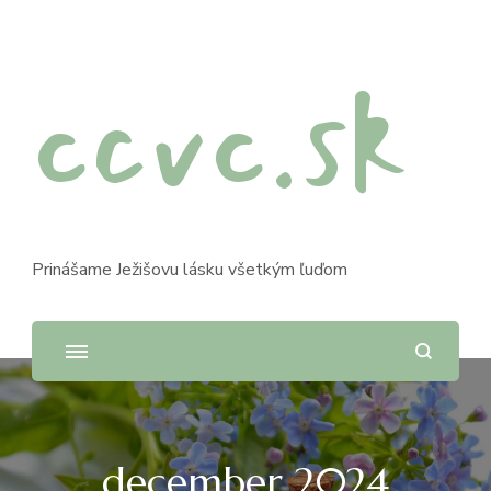
ccvc.sk
Prinášame Ježišovu lásku všetkým ľuďom
december 2024