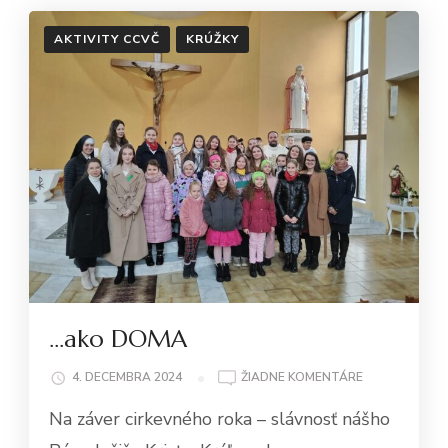
AKTIVITY CCVČ
KRÚŽKY
…ako DOMA
NA
4. DECEMBRA 2024
ŽIADNE KOMENTÁRE
…
Na záver cirkevného roka – slávnosť nášho
AKO
DOMA