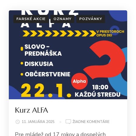
FARSKÉ AKCIE
OZNAMY
POZVÁNKY
Kurz ALFA
NA
11. JANUÁRA 2025
ŽIADNE KOMENTÁRE
KURZ
Pre mládež od 17 rokov a dospelých
ALFA