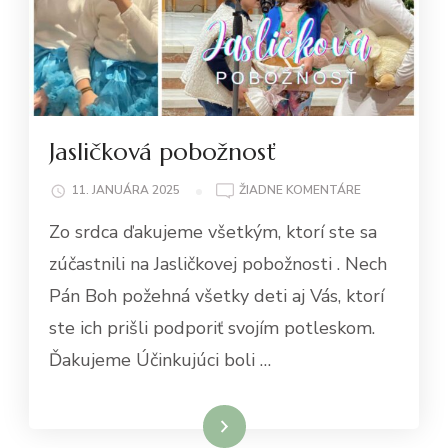
Jasličková pobožnosť
NA
11. JANUÁRA 2025
ŽIADNE KOMENTÁRE
JASLIČKOVÁ
Zo srdca ďakujeme všetkým, ktorí ste sa
POBOŽNOSŤ
zúčastnili na Jasličkovej pobožnosti . Nech
Pán Boh požehná všetky deti aj Vás, ktorí
ste ich prišli podporiť svojím potleskom.
Ďakujeme Účinkujúci boli …
Čítať viac