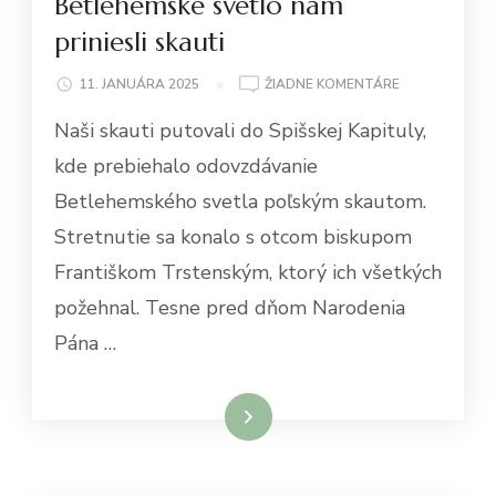
Betlehemské svetlo nám
priniesli skauti
NA
11. JANUÁRA 2025
ŽIADNE KOMENTÁRE
BETLEHEMSKÉ
Naši skauti putovali do Spišskej Kapituly,
SVETLO
NÁM
kde prebiehalo odovzdávanie
PRINIESLI
Betlehemského svetla poľským skautom.
SKAUTI
Stretnutie sa konalo s otcom biskupom
Františkom Trstenským, ktorý ich všetkých
požehnal. Tesne pred dňom Narodenia
Pána …
Čítať viac