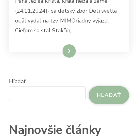
Pána Ježiša Krista, Kráľa neba a zeme
(24.11.2024)- sa detský zbor Deti svetla
opäť vydal na tzv. MIMOriadny výjazd.
Cieľom sa stal Stakčín, …
Čítať viac
Hľadať
HĽADAŤ
Najnovšie články