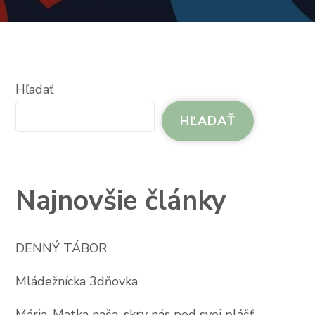
Hľadať
HĽADAŤ
Najnovšie články
DENNÝ TÁBOR
Mládežnícka 3dňovka
Mária, Matka naša, skry nás pod svoj plášť