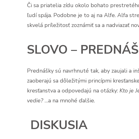
Či sa priatelia zídu okolo bohato prestretého
ľudí spája. Podobne je to aj na Alfe. Alfa st
skvelá príležitosť zoznámiť sa a nadviazať n
SLOVO – PREDNÁ
Prednášky sú navrhnuté tak, aby zaujali a inš
zaoberajú sa dôležitými princípmi kresťansk
kresťanstva a odpovedajú na otázky:
Kto je J
vedie?
…a na mnohé ďalšie.
DISKUSIA