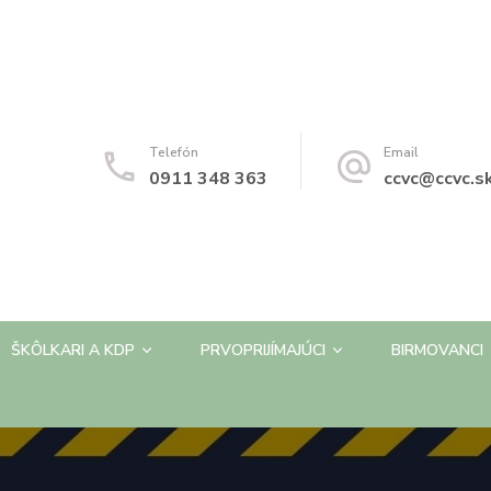
Telefón
Email
0911 348 363
ccvc@ccvc.s
ŠKÔLKARI A KDP
PRVOPRIJÍMAJÚCI
BIRMOVANCI