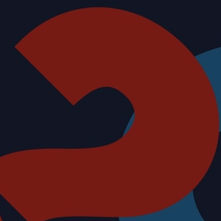
A
RZ
FA