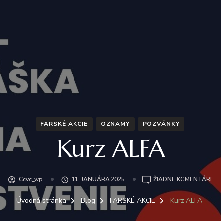
FARSKÉ AKCIE
OZNAMY
POZVÁNKY
Kurz ALFA
N
Ccvc_wp
11. JANUÁRA 2025
ŽIADNE KOMENTÁRE
KU
AL
Úvodná stránka
Blog
FARSKÉ AKCIE
Kurz ALFA