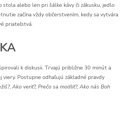
 stola alebo len pri šálke kávy či zákusku, jedlo
retnutie začína vždy občerstvením, kedy sa vytvára
ové priateľstvá.
ŠKA
pirovali k diskusii. Trvajú približne 30 minút a
ej viery. Postupne odhaľujú základné pravdy
ežiš?
,
Ako
veriť?,
Prečo sa modliť?, Ako nás Boh