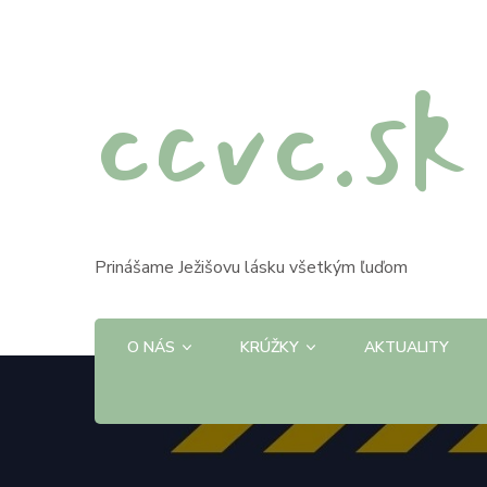
ccvc.sk
Prinášame Ježišovu lásku všetkým ľuďom
O NÁS
KRÚŽKY
AKTUALITY