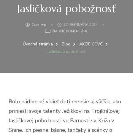
Jasličková pobožnosť
Ccvc_wp
27. FEBRUÁRA 2024
NA
ŽIADNE KOMENTÁRE
JASLIČKOVÁ
POBOŽNOSŤ
Úvodná stránka
Blog
AKCIE CCVČ
Jasličková pobožnosť
Bolo nádherné vidieť deti menšie aj väčšie, ako
priniesli svoje talenty Ježiškovi na Trojkráľovej
Jasličkovej pobožnosti vo Farnosti sv. Kríža v
Snine. Ich piesne, básne, tančeky a scénky o