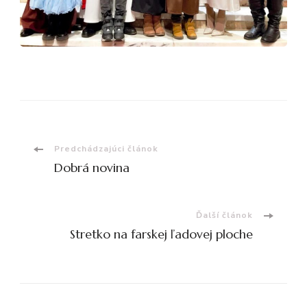
Navigácia
Predchádzajúci článok
Dobrá novina
v
článku
Ďalší článok
Stretko na farskej ľadovej ploche