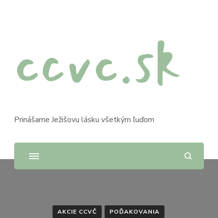
ccvc.sk
Prinášame Ježišovu lásku všetkým ľuďom
AKCIE CCVČ
POĎAKOVANIA