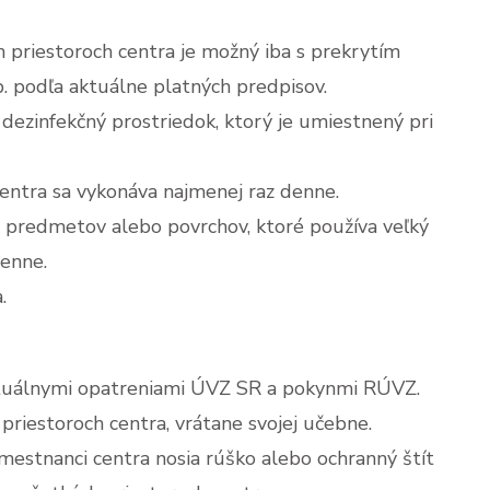
priestoroch centra je možný iba s prekrytím
p. podľa aktuálne platných predpisov.
dezinfekčný prostriedok, ktorý je umiestnený pri
entra sa vykonáva najmenej raz denne.
 predmetov alebo povrchov, ktoré používa veľký
denne.
.
aktuálnymi opatreniami ÚVZ SR a pokynmi RÚVZ.
riestoroch centra, vrátane svojej učebne.
mestnanci centra nosia rúško alebo ochranný štít