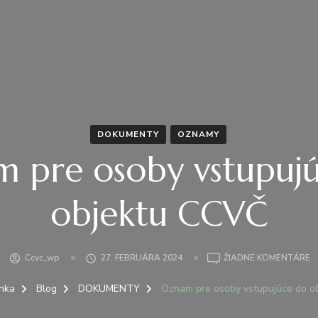
DOKUMENTY
OZNAMY
 pre osoby vstupuj
objektu CCVČ
N
Ccvc_wp
27. FEBRUÁRA 2024
ŽIADNE KOMENTÁRE
O
P
nka
Blog
DOKUMENTY
Oznam pre osoby vstupujúce do o
O
V