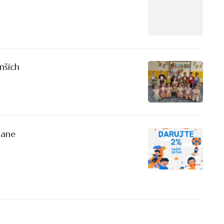
nších
dane