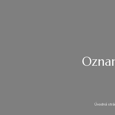
Oznam
Úvodná strá