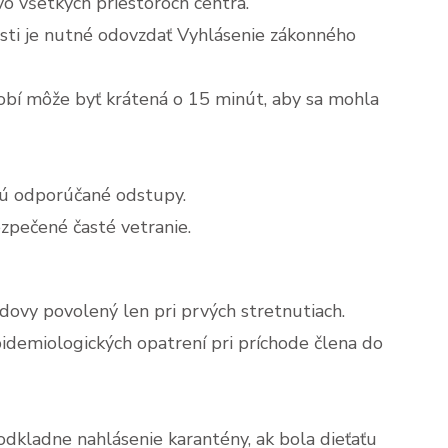
o všetkých priestoroch centra.
sti je nutné odovzdať Vyhlásenie zákonného
obí môže byť krátená o 15 minút, aby sa mohla
jú odporúčané odstupy.
ezpečené časté vetranie.
ovy povolený len pri prvých stretnutiach.
demiologických opatrení pri príchode člena do
kladne nahlásenie karantény, ak bola dieťaťu