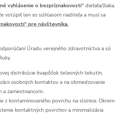
é vyhlásenie o bezpríznakovosti“
dieťaťa/žiaka.
e vstúpiť len so súhlasom riaditeľa a musí sa
nakovosti“ pre návštevníka.
odporúčaní Úradu verejného zdravotníctva a sú
Ruky.
vej distribúcie kvapôčok telesných tekutín.
zácii osobných kontaktov a na obmedzovanie
kom a zamestnancom.
cie z kontaminovaného povrchu na sliznice. Okrem
istenie kontaktných povrchov a minimalizácia