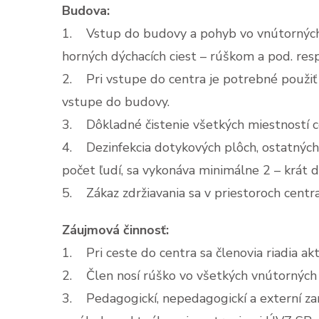
Budova:
1. Vstup do budovy a pohyb vo vnútorných 
horných dýchacích ciest – rúškom a pod. res
2. Pri vstupe do centra je potrebné použiť 
vstupe do budovy.
3. Dôkladné čistenie všetkých miestností c
4. Dezinfekcia dotykových plôch, ostatných
počet ľudí, sa vykonáva minimálne 2 – krát 
5. Zákaz zdržiavania sa v priestoroch centra
Záujmová činnosť:
1. Pri ceste do centra sa členovia riadia 
2. Člen nosí rúško vo všetkých vnútorných p
3. Pedagogickí, nepedagogickí a externí za