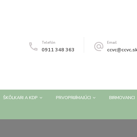
Telefón
Email
0911 348 363
ccvc@ccvc.s
ŠKÔLKARI A KDP
PRVOPRIJÍMAJÚCI
BIRMOVANCI