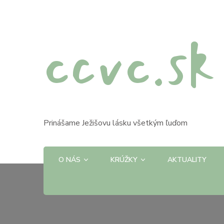
ccvc.sk
Prinášame Ježišovu lásku všetkým ľuďom
O NÁS
KRÚŽKY
AKTUALITY