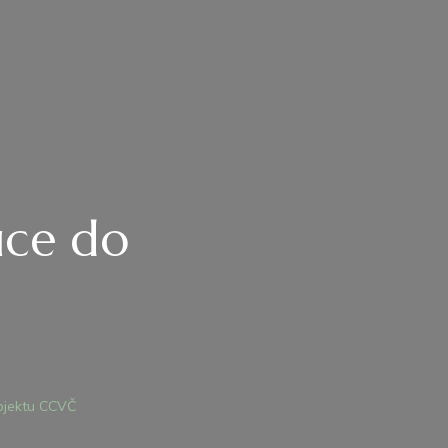
úce do
A
ZNAM
RE
bjektu CCVČ
SOBY
STUPUJÚCE