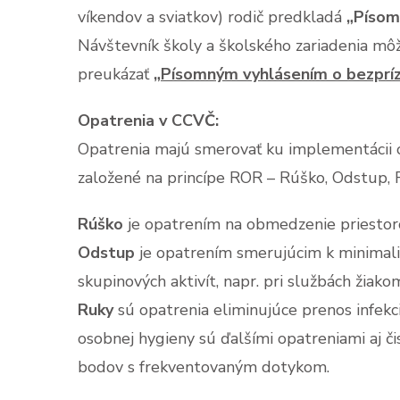
víkendov a sviatkov) rodič predkladá
„Písomn
Návštevník školy a školského zariadenia môž
preukázať
„Písomným vyhlásením o bezpríz
Opatrenia v CCVČ:
Opatrenia majú smerovať ku implementácii 
založené na princípe ROR – Rúško, Odstup, 
Rúško
je opatrením na obmedzenie priestoro
Odstup
je opatrením smerujúcim k minimali
skupinových aktivít, napr. pri službách žia
Ruky
sú opatrenia eliminujúce prenos infek
osobnej hygieny sú ďalšími opatreniami aj č
bodov s frekventovaným dotykom.