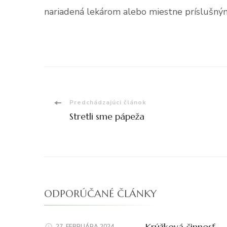
nariadená lekárom alebo miestne príslušný
Navigácia
Predchádzajúci článok
Stretli sme pápeža
v
článku
ODPORÚČANÉ ČLÁNKY
Krúžková činnosť
27. FEBRUÁRA 2024