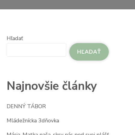
O
BJEKTU
CVČ
Hľadať
HĽADAŤ
Najnovšie články
DENNÝ TÁBOR
Mládežnícka 3dňovka
Mária, Matka naša, skry nás pod svoj plášť