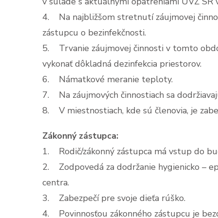
v súlade s aktuálnymi opatreniami ÚVZ SR v
4. Na najbližšom stretnutí záujmovej činno
zástupcu o bezinfekčnosti.
5. Trvanie záujmovej činnosti v tomto obd
vykonať dôkladná dezinfekcia priestorov.
6. Námatkové meranie teploty.
7. Na záujmových činnostiach sa dodržiava
8. V miestnostiach, kde sú členovia, je zab
Zákonný zástupca:
1. Rodič/zákonný zástupca má vstup do bud
2. Zodpovedá za dodržanie hygienicko – epi
centra.
3. Zabezpečí pre svoje dieťa rúško.
4. Povinnosťou zákonného zástupcu je bezod