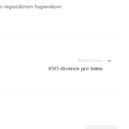
m regionálnym hygienikom.
Ďalší článok
100 stromov pre Sninu