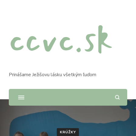
ccvc.sk
Prinášame Ježišovu lásku všetkým ľuďom
KRÚŽKY