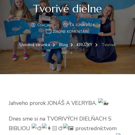
Tvorivé dielne
Ccvc_wp
14. JÚNA 2024
NA
ŽIADNE KOMENTÁRE
TVORIVÉ
DIELNE
Úvodná stránka
Blog
KRÚŽKY
Tvorivé
dielne
Jahveho prorok JONÁŠ A VEĽRYBA.
Dnes sme si na TVORIVÝCH DIELŇACH S
BIBLIOU
prostredníctvom