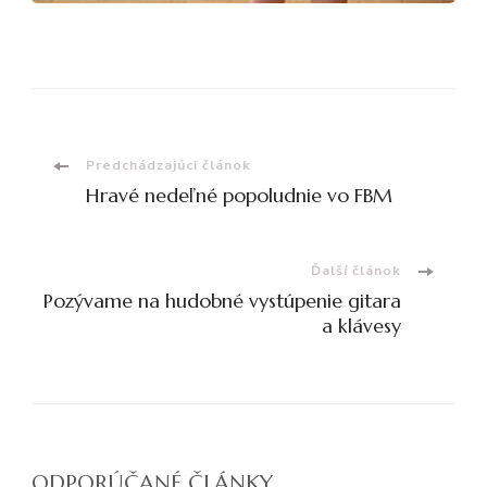
Navigácia
Predchádzajúci článok
Hravé nedeľné popoludnie vo FBM
v
článku
Ďalší článok
Pozývame na hudobné vystúpenie gitara
a klávesy
ODPORÚČANÉ ČLÁNKY