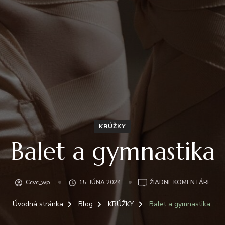
KRÚŽKY
Balet a gymnastika
NA
Ccvc_wp
15. JÚNA 2024
ŽIADNE KOMENTÁRE
BAL
A
Úvodná stránka
Blog
KRÚŽKY
Balet a gymnastika
GYM