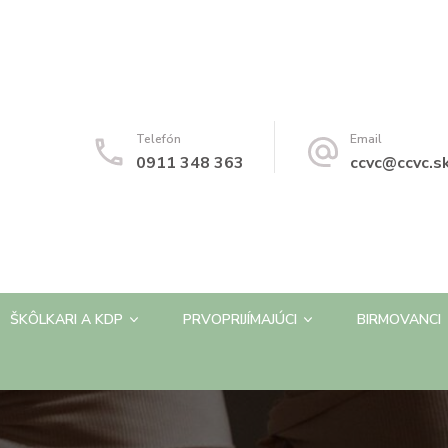
Telefón
Email
0911 348 363
ccvc@ccvc.s
ŠKÔLKARI A KDP
PRVOPRIJÍMAJÚCI
BIRMOVANCI