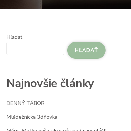
Hľadať
HĽADAŤ
Najnovšie články
DENNÝ TÁBOR
Mládežnícka 3dňovka
Mária, Matka naša, skry nás pod svoj plášť