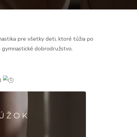
stika pre všetky deti, ktoré túžia po
a gymnastické dobrodružstvo.
00