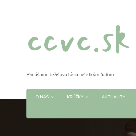
ccvc.sk
Prinášame Ježišovu lásku všetkým ľuďom
O NÁS
KRÚŽKY
AKTUALITY