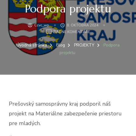
Podpora projektu
Ccvc_wp
8. OKTÓBRA 2024
NA
ŽIADNE KOMENTÁRE
PODPORA
PROJEKTU
Úvodná stránka
Blog
PROJEKTY
Podpora
projektu
Prešovský samosprávny kraj podporil náš
projekt na Materiálne zabezpečenie priestoru
pre mladých.