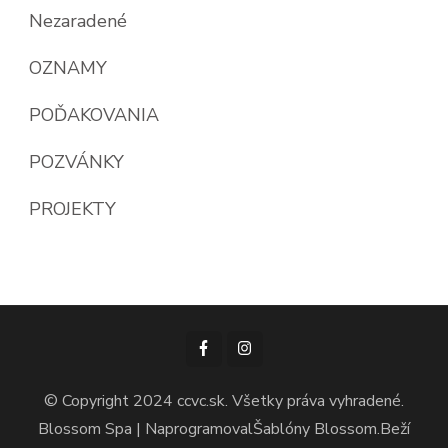
Nezaradené
OZNAMY
POĎAKOVANIA
POZVÁNKY
PROJEKTY
© Copyright 2024 ccvc.sk. Všetky práva vyhradené.
Blossom Spa | Naprogramoval
Šablóny Blossom
.Beží