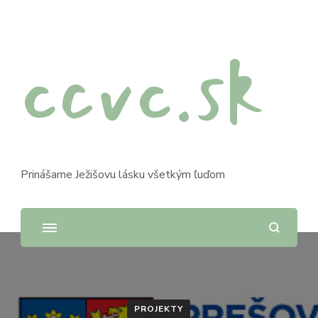
ccvc.sk
Prinášame Ježišovu lásku všetkým ľuďom
PROJEKTY