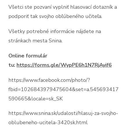
Všetci ste pozvaní vyplniť hlasovací dotazník a
podporiť tak svojho obľúbeného učiteľa.
Všetky potrebné informácie nájdete na
stránkach mesta Snina.
Online formulár
tu:
https://forms.gle/WypPE6h1N7RjAyif6
https://www.facebook.com/photo/?
fbid=1026843979475604&set=a.545693417
590665&locale=sk_SK
https://www.snina.sk/udalosti/hlasuj-za-svojho-
oblubeneho-ucitela-3420sk.html