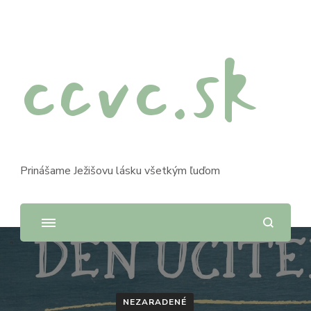
ccvc.sk
Prinášame Ježišovu lásku všetkým ľuďom
NEZARADENÉ