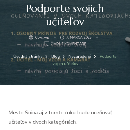
Podporte svojich
učiteľov
Ccvc_wp
7. MARCA 2025
NA
ŽIADNE KOMENTÁRE
PODPORTE
SVOJICH
Úvodná stránka
Blog
Nezaradené
Podporte
UČITEĽOV
svojich učiteľov
Mesto Snina aj v tomto roku bude oceňovať
učiteľov v dvoch kategóriách.