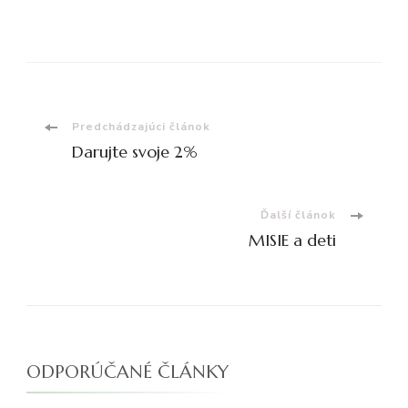
Navigácia
Predchádzajúci článok
Darujte svoje 2%
v
článku
Ďalší článok
MISIE a deti
ODPORÚČANÉ ČLÁNKY