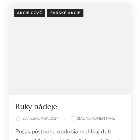
AKCIE CCVČ
FARSKÉ AKCIE
Ruky nádeje
NA
27. FEBRUÁRA 2024
ŽIADNE KOMENTÁRE
RUKY
Počas pôstneho obdobia mohli aj deti
NÁDEJE