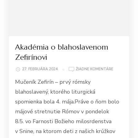
Akadémia o blahoslavenom
Zefirínovi
NA
27. FEBRUÁRA 2024
ŽIADNE KOMENTÁRE
AKADÉMIA
Mučeník Zefirín – prvý rómsky
O BLAHOSLA
ZEFIRÍNOVI
blahoslavený, ktorého liturgická
spomienka bola 4. mája.Práve o ňom bolo
májové stretnutie Rómov v pondelok
8.5. vo Farnosti Božieho milosrdenstva
v Snine, na ktorom deti z našich krúžkov