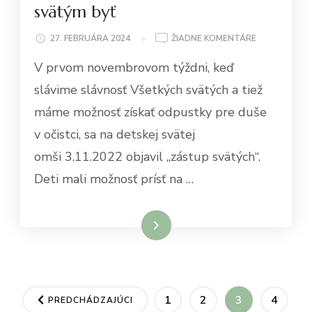
svätým byť
NA
27. FEBRUÁRA 2024
ŽIADNE KOMENTÁRE
TAKÝ
V prvom novembrovom týždni, keď
VEĽKÝ,
TAKÝ
slávime slávnosť Všetkých svätých a tiež
MALÝ
máme možnosť získať odpustky pre duše
MÔŽE
SVÄTÝM
v očistci, sa na detskej svätej
BYŤ
omši 3.11.2022 objavil „zástup svätých“.
Deti mali možnosť prísť na …
Čítať viac
Stránkovanie
STRÁNKA
STRÁNKA
STRÁNKA
STRÁ
1
2
3
4
PREDCHÁDZAJÚCI