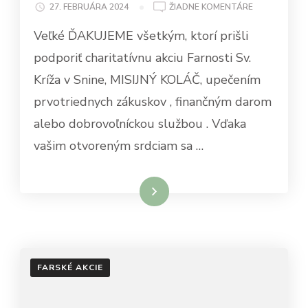
NA
27. FEBRUÁRA 2024
ŽIADNE KOMENTÁRE
MISIJNÝ
Veľké ĎAKUJEME všetkým, ktorí prišli
KOLÁČ
podporiť charitatívnu akciu Farnosti Sv.
Kríža v Snine, MISIJNÝ KOLÁČ, upečením
prvotriednych zákuskov , finančným darom
alebo dobrovoľníckou službou . Vďaka
vašim otvoreným srdciam sa …
Čítať viac
FARSKÉ AKCIE