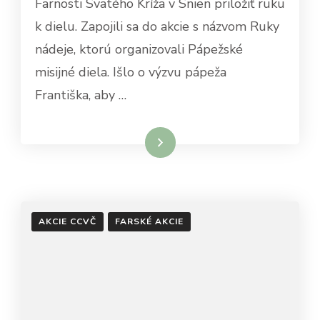
Farnosti Svätého Kríža v Snien priložiť ruku
k dielu. Zapojili sa do akcie s názvom Ruky
nádeje, ktorú organizovali Pápežské
misijné diela. Išlo o výzvu pápeža
Františka, aby …
Čítať viac
AKCIE CCVČ
FARSKÉ AKCIE