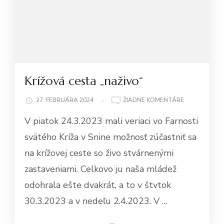
Krížová cesta „naživo“
NA
27. FEBRUÁRA 2024
ŽIADNE KOMENTÁRE
KRÍŽOVÁ
V piatok 24.3.2023 mali veriaci vo Farnosti
CESTA
„NAŽIVO“
svätého Kríža v Snine možnosť zúčastniť sa
na krížovej ceste so živo stvárnenými
zastaveniami. Celkovo ju naša mládež
odohrala ešte dvakrát, a to v štvtok
30.3.2023 a v nedeľu 2.4.2023. V …