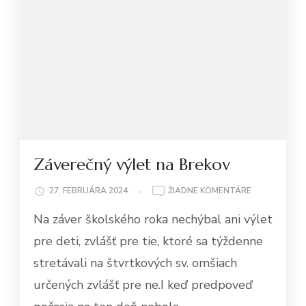
Záverečný výlet na Brekov
NA
27. FEBRUÁRA 2024
ŽIADNE KOMENTÁRE
ZÁVEREČNÝ
Na záver školského roka nechýbal ani výlet
VÝLET
NA
pre deti, zvlášť pre tie, ktoré sa týždenne
BREKOV
stretávali na štvrtkových sv. omšiach
určených zvlášť pre ne.I keď predpoveď