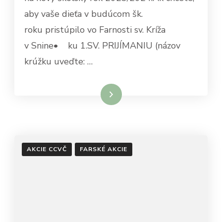
aby vaše dieťa v budúcom šk.
roku pristúpilo vo Farnosti sv. Kríža
v Snine• ku 1.SV. PRIJÍMANIU (názov
krúžku uveďte: …
Čítať viac
AKCIE CCVČ
FARSKÉ AKCIE