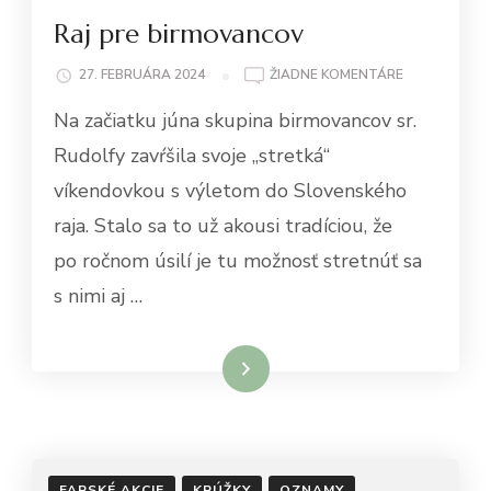
Raj pre birmovancov
NA
27. FEBRUÁRA 2024
ŽIADNE KOMENTÁRE
RAJ
Na začiatku júna skupina birmovancov sr.
PRE
BIRMOVANC
Rudolfy zavŕšila svoje „stretká“
víkendovkou s výletom do Slovenského
raja. Stalo sa to už akousi tradíciou, že
po ročnom úsilí je tu možnosť stretnúť sa
s nimi aj …
Čítať viac
FARSKÉ AKCIE
KRÚŽKY
OZNAMY