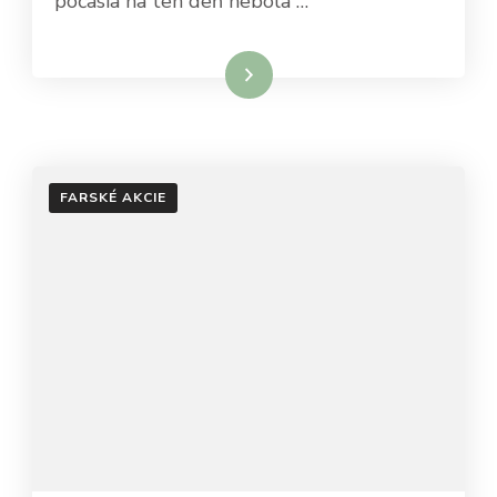
počasia na ten deň nebola …
Čítať viac
FARSKÉ AKCIE