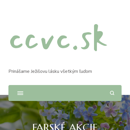
ccvc.sk
Prinášame Ježišovu lásku všetkým ľuďom
FARSKÉ AKCIE