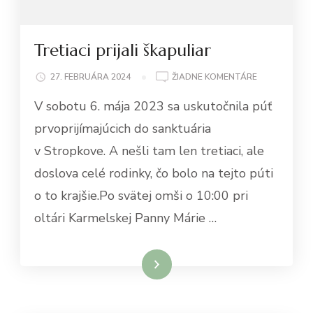
Tretiaci prijali škapuliar
NA
27. FEBRUÁRA 2024
ŽIADNE KOMENTÁRE
TRETIACI
V sobotu 6. mája 2023 sa uskutočnila púť
PRIJALI
ŠKAPULIAR
prvoprijímajúcich do sanktuária
v Stropkove. A nešli tam len tretiaci, ale
doslova celé rodinky, čo bolo na tejto púti
o to krajšie.Po svätej omši o 10:00 pri
oltári Karmelskej Panny Márie …
Čítať viac